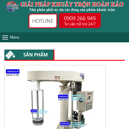
0909 266 949
HOTLINE
Tư vấn hỗ trợ 24/7
Menu
SẢN PHẨM