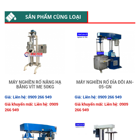
SẢN PHẨM CÙNG LOẠI
MÁY NGHIỀN RỔ NÂNG HẠ
MÁY NGHIỀN RỔ ĐĨA ĐÔI AN-
BẰNG VÍT ME 50KG
05-GN
Giá: Liên hệ: 0909 266 949
Giá: Liên hệ: 0909 266 949
Giá khuyến mãi: Liên hệ: 0909
Giá khuyến mãi: Liên hệ: 0909
266 949
266 949