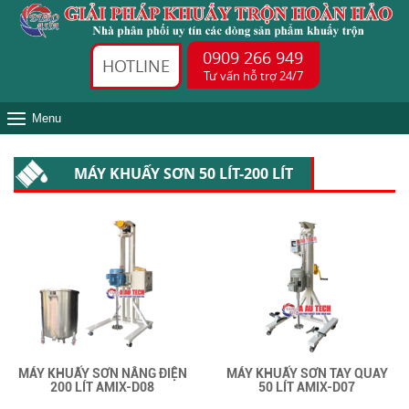
0909 266 949
HOTLINE
Tư vấn hỗ trợ 24/7
Menu
MÁY KHUẤY SƠN 50 LÍT-200 LÍT
MÁY KHUẤY SƠN NÂNG ĐIỆN
MÁY KHUẤY SƠN TAY QUAY
200 LÍT AMIX-D08
50 LÍT AMIX-D07