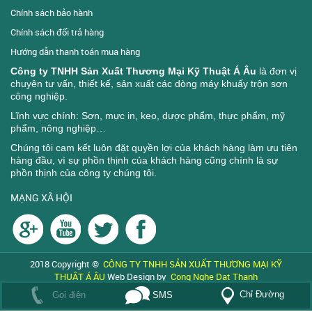
Chính sách bảo hành
Chính sách đổi trả hàng
Hướng dẫn thanh toán mua hàng
Công ty TNHH Sản Xuất Thương Mại Kỹ Thuật Á Âu
là đơn vị
chuyên tư vấn, thiết kế, sản xuất các dòng máy khuấy trộn sơn
công nghiệp.
Lĩnh vực chính: Sơn, mực in, keo, dược phẩm, thực phẩm, mỹ
phẩm, nông nghiệp…
Chúng tôi cam kết luôn đặt quyền lợi của khách hàng làm ưu tiên
hàng đầu, vì sự phồn thịnh của khách hàng cũng chính là sự
phồn thịnh của công ty chúng tôi.
MẠNG XÃ HỘI
2018 Copyright ©
CÔNG TY TNHH SẢN XUẤT THƯƠNG MẠI KỸ
THUẬT Á ÂU
Web Design by
Cong Nghe Dat Thanh
Đang online: 5
|
Tổng:
662438
Chỉ Đường
Gọi điện
SMS