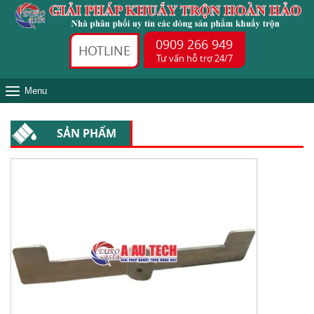
0909 266 949
HOTLINE
Tư vấn hỗ trợ 24/7
Menu
SẢN PHẨM