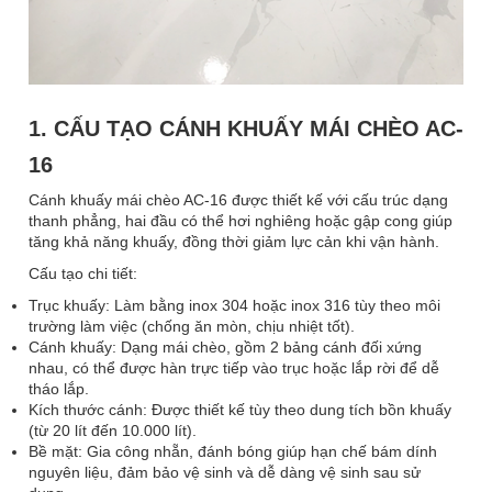
1. CẤU TẠO CÁNH KHUẤY MÁI CHÈO AC-
16
Cánh khuấy mái chèo AC-16 được thiết kế với cấu trúc dạng
thanh phẳng, hai đầu có thể hơi nghiêng hoặc gập cong giúp
tăng khả năng khuấy, đồng thời giảm lực cản khi vận hành.
Cấu tạo chi tiết:
Trục khuấy: Làm bằng inox 304 hoặc inox 316 tùy theo môi
trường làm việc (chống ăn mòn, chịu nhiệt tốt).
Cánh khuấy: Dạng mái chèo, gồm 2 bảng cánh đối xứng
nhau, có thể được hàn trực tiếp vào trục hoặc lắp rời để dễ
tháo lắp.
Kích thước cánh: Được thiết kế tùy theo dung tích bồn khuấy
(từ 20 lít đến 10.000 lít).
Bề mặt: Gia công nhẵn, đánh bóng giúp hạn chế bám dính
nguyên liệu, đảm bảo vệ sinh và dễ dàng vệ sinh sau sử