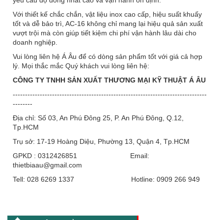
yêu cầu độ đồng nhất cao và vận hành ổn định.
Với thiết kế chắc chắn, vật liệu inox cao cấp, hiệu suất khuấy
tốt và dễ bảo trì, AC-16 không chỉ mang lại hiệu quả sản xuất
vượt trội mà còn giúp tiết kiệm chi phí vận hành lâu dài cho
doanh nghiệp.
Vui lòng liên hệ Á Âu để có dòng sản phẩm tốt với giá cả hợp
lý.
Mọi thắc mắc Quý khách vui lòng liên hệ:
CÔNG TY TNHH SẢN XUẤT THƯƠNG MẠI KỸ THUẬT Á ÂU
-------------------------------------------------------------------------------
--------
Địa chỉ: Số 03, An Phú Đông 25, P. An Phú Đông, Q.12,
Tp.HCM
Trụ sở: 17-19 Hoàng Diệu, Phường 13, Quận 4, Tp.HCM
GPKD : 0312426851 Email:
thietbiaau@gmail.com
Tell: 028 6269 1337 Hotline: 0909 266 949