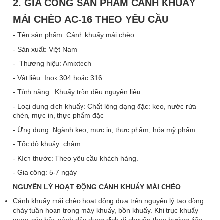
2. GIA CÔNG SẢN PHẨM CÁNH KHUẤY
MÁI CHÈO AC-16 THEO YÊU CẦU
- Tên sản phẩm: Cánh khuấy mái chèo
- Sản xuất: Việt Nam
- Thương hiệu: Amixtech
- Vật liệu: Inox 304 hoặc 316
- Tính năng: Khuấy trộn đều nguyên liệu
- Loại dung dịch khuấy: Chất lỏng dạng đặc: keo, nước rửa
chén, mực in, thực phẩm đặc
- Ứng dụng: Ngành keo, mực in, thực phẩm, hóa mỹ phẩm
- Tốc độ khuấy: chậm
- Kích thước: Theo yêu cầu khách hàng.
- Gia công: 5-7 ngày
NGUYÊN LÝ HOẠT ĐỘNG CÁNH KHUẤY MÁI CHÈO
Cánh khuấy mái chèo hoạt động dựa trên nguyên lý tạo dòng
chảy tuần hoàn trong máy khuấy, bồn khuấy. Khi trục khuấy
quay, các bản cánh đẩy dung dịch di chuyển theo hướng tiếp