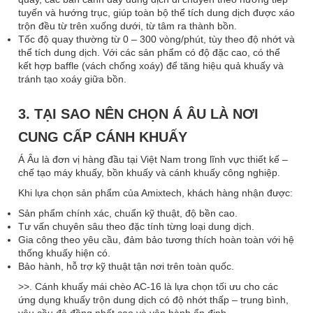
tuyến và hướng trục, giúp toàn bộ thể tích dung dịch được xáo
trộn đều từ trên xuống dưới, từ tâm ra thành bồn.
Tốc độ quay thường từ 0 – 300 vòng/phút, tùy theo độ nhớt và
thể tích dung dịch. Với các sản phẩm có độ đặc cao, có thể
kết hợp baffle (vách chống xoáy) để tăng hiệu quả khuấy và
tránh tạo xoáy giữa bồn.
3. TẠI SAO NÊN CHỌN Á ÂU LÀ NƠI
CUNG CẤP CÁNH KHUẤY
Á Âu là đơn vị hàng đầu tại Việt Nam trong lĩnh vực thiết kế –
chế tạo máy khuấy, bồn khuấy và cánh khuấy công nghiệp.
Khi lựa chọn sản phẩm của Amixtech, khách hàng nhận được:
Sản phẩm chính xác, chuẩn kỹ thuật, độ bền cao.
Tư vấn chuyên sâu theo đặc tính từng loại dung dịch.
Gia công theo yêu cầu, đảm bảo tương thích hoàn toàn với hệ
thống khuấy hiện có.
Bảo hành, hỗ trợ kỹ thuật tận nơi trên toàn quốc.
>>. Cánh khuấy mái chèo AC-16 là lựa chọn tối ưu cho các
ứng dụng khuấy trộn dung dịch có độ nhớt thấp – trung bình,