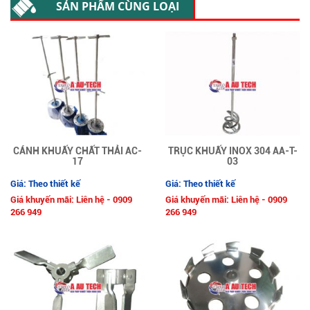
SẢN PHẨM CÙNG LOẠI
CÁNH KHUẤY CHẤT THẢI AC-
TRỤC KHUẤY INOX 304 AA-T-
17
03
Giá: Theo thiết kế
Giá: Theo thiết kế
Giá khuyến mãi: Liên hệ - 0909
Giá khuyến mãi: Liên hệ - 0909
266 949
266 949