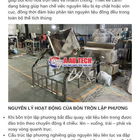
giúp bột khô hòa trộn đều và nhanh chóng. Thiết kế cánh
dạng bảng giúp hạn chế việc nguyên liệu bị ép chặt hoặc vón
cục, đồng thời đảm bảo phân tán nguyên liệu đồng đều trong
toàn bộ thể tích thùng.
NGUYÊN LÝ HOẠT ĐỘNG CỦA BỒN TRỘN LẬP PHƯƠNG
Khi bồn trộn lập phương bắt đầu quay, vật liệu bên trong được
đảo trộn theo chuyển động 4 chiều: lên – xuống, trái – phải và
xoay vòng quanh trục.
Cấu trúc lập phương nghiêng giúp nguyên liệu liên tục va đập