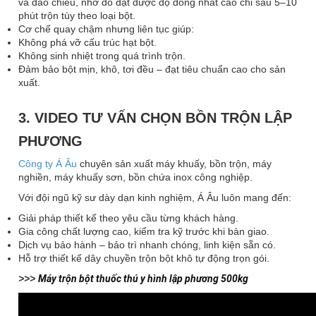
và đảo chiều, nhờ đó đạt được độ đồng nhất cao chỉ sau 5–10
phút trộn tùy theo loại bột.
Cơ chế quay chậm nhưng liên tục giúp:
Không phá vỡ cấu trúc hạt bột.
Không sinh nhiệt trong quá trình trộn.
Đảm bảo bột mịn, khô, tơi đều – đạt tiêu chuẩn cao cho sản
xuất.
3. VIDEO TƯ VẤN CHỌN BỒN TRỘN LẬP
PHƯƠNG
Công ty Á Âu
chuyên sản xuất máy khuấy, bồn trộn, máy
nghiền, máy khuấy sơn, bồn chứa inox công nghiệp.
Với đội ngũ kỹ sư dày dạn kinh nghiệm, Á Âu luôn mang đến:
Giải pháp thiết kế theo yêu cầu từng khách hàng.
Gia công chất lượng cao, kiểm tra kỹ trước khi bàn giao.
Dịch vụ bảo hành – bảo trì nhanh chóng, linh kiện sẵn có.
Hỗ trợ thiết kế dây chuyền trộn bột khô tự động trọn gói.
>>>
Máy trộn bột thuốc thú y hình lập phương 500kg