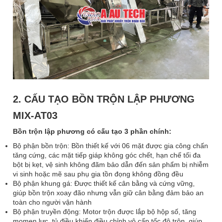
2. CẤU TẠO BỒN TRỘN LẬP PHƯƠNG
MIX-AT03
Bồn trộn lập phương có cấu tạo 3 phần chính:
Bộ phận bồn trộn: Bồn thiết kế với 06 mặt được gia công chấn
tăng cứng, các mặt tiếp giáp không góc chết, hạn chế tối đa
bột bị kẹt, vệ sinh không đãm bảo dẫn đến sản phẩm bị nhiễm
vi sinh hoặc mẽ sau phụ gia tồn đọng không đồng đều
Bộ phận khung gá: Được thiết kế cân bằng và cứng vững,
giúp bồn trộn xoay đão nhưng vẫn giữ cân bằng đảm bảo an
toàn cho người vận hành
Bộ phận truyền động: Motor trộn được lắp bộ hộp số, tăng
momen lực, tủ điều khiển điều chỉnh vô cấp tốc độ trộn, giúp