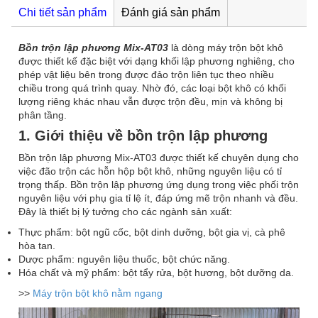
Chi tiết sản phẩm
Đánh giá sản phẩm
Bồn trộn lập phương Mix-AT03
là dòng máy trộn bột khô
được thiết kế đặc biệt với dạng khối lập phương nghiêng, cho
phép vật liệu bên trong được đảo trộn liên tục theo nhiều
chiều trong quá trình quay. Nhờ đó, các loại bột khô có khối
lượng riêng khác nhau vẫn được trộn đều, mịn và không bị
phân tầng.
1. Giới thiệu về bồn trộn lập phương
Bồn trộn lập phương Mix-AT03 được thiết kế chuyên dụng cho
việc đão trộn các hỗn hộp bột khô, những nguyên liệu có tỉ
trọng thấp. Bồn trộn lập phương ứng dụng trong việc phối trộn
nguyên liệu với phụ gia tỉ lệ ít, đáp ứng mẽ trộn nhanh và đều.
Đây là thiết bị lý tưởng cho các ngành sản xuất:
Thực phẩm: bột ngũ cốc, bột dinh dưỡng, bột gia vị, cà phê
hòa tan.
Dược phẩm: nguyên liệu thuốc, bột chức năng.
Hóa chất và mỹ phẩm: bột tẩy rửa, bột hương, bột dưỡng da.
>>
Máy trộn bột khô nằm ngang