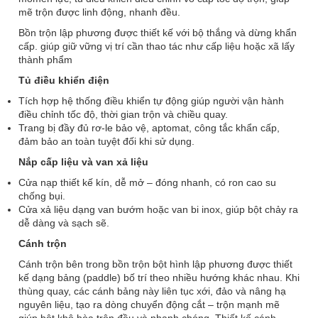
mẽ trộn được linh động, nhanh đều.
Bồn trộn lập phương được thiết kế với bộ thắng và dừng khẩn
cấp. giúp giữ vững vị trí cần thao tác như cấp liệu hoặc xã lấy
thành phẩm
Tủ điều khiển điện
Tích hợp hệ thống điều khiển tự động giúp người vận hành
điều chỉnh tốc độ, thời gian trộn và chiều quay.
Trang bị đầy đủ rơ-le bảo vệ, aptomat, công tắc khẩn cấp,
đảm bảo an toàn tuyệt đối khi sử dụng.
Nắp cấp liệu và van xả liệu
Cửa nạp thiết kế kín, dễ mở – đóng nhanh, có ron cao su
chống bụi.
Cửa xả liệu dạng van bướm hoặc van bi inox, giúp bột chảy ra
dễ dàng và sạch sẽ.
Cánh trộn
Cánh trộn bên trong bồn trộn bột hình lập phương được thiết
kế dạng bảng (paddle) bố trí theo nhiều hướng khác nhau. Khi
thùng quay, các cánh bảng này liên tục xới, đảo và nâng hạ
nguyên liệu, tạo ra dòng chuyển động cắt – trộn mạnh mẽ