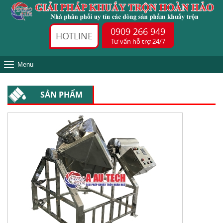
0909 266 949
HOTLINE
Tư vấn hỗ trợ 24/7
Menu
SẢN PHẨM