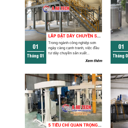
L
ẮP ĐẶT DÂY CHUYỀN SẢN XUẤT SƠN THEO YÊU CẦU - GIẢI PHÁP TỐI ƯU CHO NHÀ MÁY HIỆN ĐẠI
Trong ngành công nghiệp sơn
01
01
ngày càng cạnh tranh, việc đầu
tư dây chuyền sản xuất...
Tháng 01
Tháng 0
Xem thêm
5
TIÊU CHÍ QUAN TRỌNG KHI ĐẦU TƯ MÁY KHUẤY SƠN CÔNG NGHIỆP