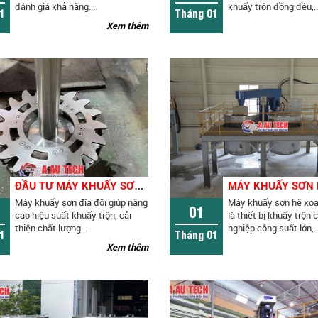
đánh giá khả năng...
khuấy trộn đồng đều,..
1
Tháng 01
Xem thêm
Đ
ẦU TƯ MÁY KHUẤY SƠN ĐĨA ĐÔI CÓ MANG LẠI HIỆU QUẢ CAO?
Máy khuấy sơn đĩa đôi giúp nâng
Máy khuấy sơn hệ xoay
01
cao hiệu suất khuấy trộn, cải
là thiết bị khuấy trộn 
thiện chất lượng...
nghiệp công suất lớn,..
1
Tháng 01
Xem thêm