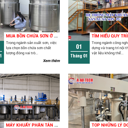
M
UA BỒN CHỨA SƠN Ở ĐÂU UY TÍN, GIÁ TỐT? KINH NGHIỆM CHỌN ĐÚNG NGAY TỪ ĐẦU
Trong ngành sản xuất sơn, việc
Trong ngành công ngh
01
lựa chọn bồn chứa sơn chất
dựng và trang trí nội t
lượng đóng vai trò...
vật liệu không thể...
1
Tháng 01
Xem thêm
M
ÁY KHUẤY PHÂN TÁN SƠN KÈM CÁNH QUÉT THÀNH BỒN 5000 LÍT – GIẢI PHÁP TỐI ƯU CHO NGÀNH SƠN CÔNG NGHIỆP