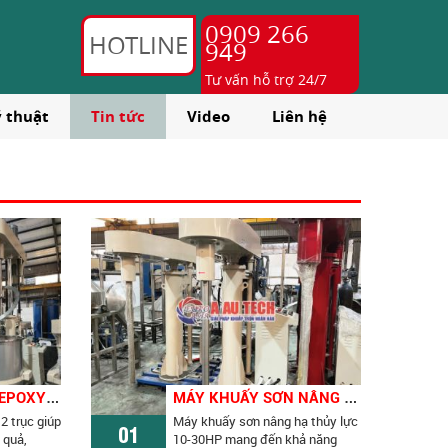
0909 266
HOTLINE
949
Tư vấn hỗ trợ 24/7
ỹ thuật
Tin tức
Video
Liên hệ
M
ÁY KHUẤY SƠN EPOXY 2 TRỤC THIẾT KẾ THEO YÊU CẦU SẢN XUẤT
M
ÁY KHUẤY SƠN NÂNG HẠ THỦY LỰC 10-30HP TỐI ƯU HIỆU QUẢ SẢN XUẤT
2 trục giúp
Máy khuấy sơn nâng hạ thủy lực
01
 quả,
10-30HP mang đến khả năng