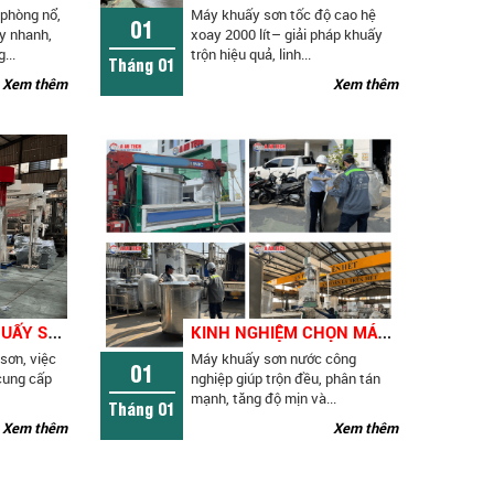
phòng nổ,
Máy khuấy sơn tốc độ cao hệ
01
y nhanh,
xoay 2000 lít– giải pháp khuấy
...
trộn hiệu quả, linh...
Tháng 01
Xem thêm
Xem thêm
N
ÊN MUA MÁY KHUẤY SƠN Ở ĐÂU CHẤT LƯỢNG, BẢO TRÌ BẢO HÀNH TỐT
K
INH NGHIỆM CHỌN MÁY KHUẤY SƠN NƯỚC CÔNG NGHIỆP PHÙ HỢP TỪNG QUY MÔ
sơn, việc
Máy khuấy sơn nước công
01
cung cấp
nghiệp giúp trộn đều, phân tán
mạnh, tăng độ mịn và...
Tháng 01
Xem thêm
Xem thêm