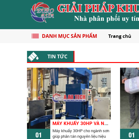
DANH MỤC SẢN PHẨM
Trang chủ
TIN TỨC
M
ÁY KHUẤY 30HP VÀ NHỮNG LỢI ÍCH NỔI BẬT CHO NGÀNH SƠN
Máy khuấy 30HP cho ngành sơn
01
01
giúp phân tán nguyên liệu hiệu