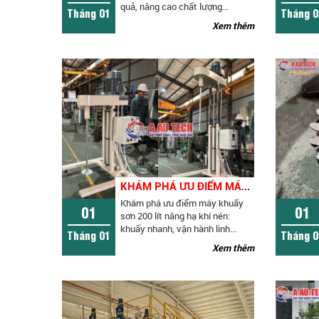
quả, nâng cao chất lượng...
Tháng 01
Tháng 0
Xem thêm
K
HÁM PHÁ ƯU ĐIỂM MÁY KHUẤY SƠN 200 LÍT NÂNG HẠ KHÍ NÉN
Khám phá ưu điểm máy khuấy
01
01
sơn 200 lít nâng hạ khí nén:
khuấy nhanh, vận hành linh...
Tháng 01
Tháng 0
Xem thêm