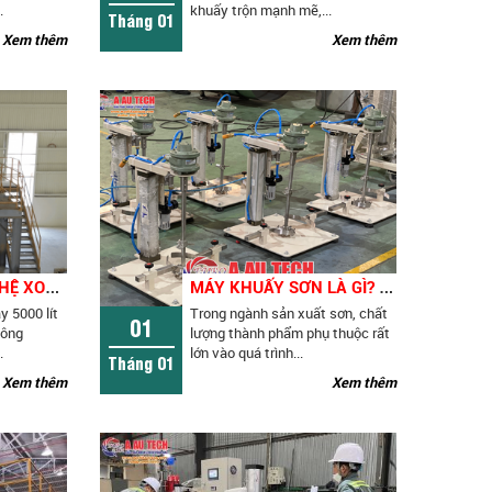
.
khuấy trộn mạnh mẽ,...
Tháng 01
Xem thêm
Xem thêm
M
ÁY KHUẤY SƠN HỆ XOAY 5000 LÍT (120HP) GIẢI PHÁP KHUẤY TRỘN CÔNG NGHIỆP HIỆU QUẢ, TỐI ƯU NĂNG SUẤT
M
ÁY KHUẤY SƠN LÀ GÌ? PHÂN LOẠI CHI TIẾT CÁC LOẠI MÁY KHUẤY SƠN PHỔ BIẾN HIỆN NAY
 5000 lít
Trong ngành sản xuất sơn, chất
01
công
lượng thành phẩm phụ thuộc rất
.
lớn vào quá trình...
Tháng 01
Xem thêm
Xem thêm