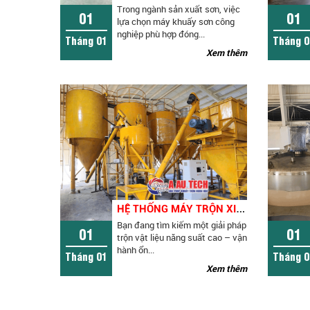
Trong ngành sản xuất sơn, việc
01
01
lựa chọn máy khuấy sơn công
nghiệp phù hợp đóng...
Tháng 01
Tháng 0
Xem thêm
H
Ệ THỐNG MÁY TRỘN XI MĂNG 2 TẦNG KÈM SILO CHỨA GIẢI PHÁP TỐI ƯU CHO SẢN XUẤT VẬT LIỆU XÂY DỰNG
Bạn đang tìm kiếm một giải pháp
01
01
trộn vật liệu năng suất cao – vận
hành ổn...
Tháng 01
Tháng 0
Xem thêm