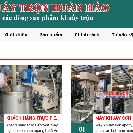
Giới thiệu
Sản phẩm
Chính sách
Tư vấn k
K
HÁCH HÀNG TRỰC TIẾP TEST MÁY NGHIỀN SƠN NẰM NGANG TẠI Á ÂU
Khách hàng trực tiếp test máy
Máy khuấy sơn epoxy 
01
nghiền sơn nằm ngang tại Á Âu,
phân tán bột màu hiệu