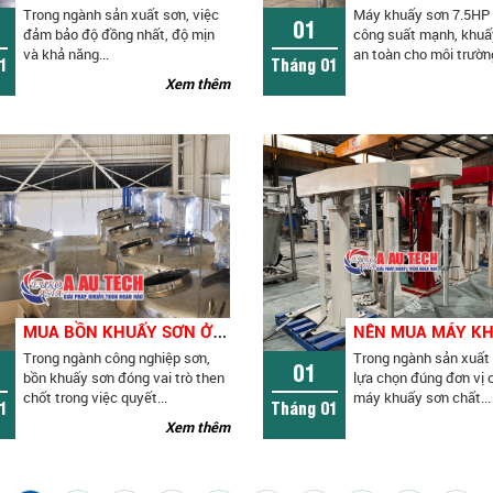
Trong ngành sản xuất sơn, việc
Máy khuấy sơn 7.5HP 
01
đảm bảo độ đồng nhất, độ mịn
công suất mạnh, khuấ
và khả năng...
an toàn cho môi trường
1
Tháng 01
Xem thêm
M
UA BỒN KHUẤY SƠN Ở ĐÂU UY TÍN? TIÊU CHÍ LỰA CHỌN BỒN KHUẤY KHÔNG THỂ BỎ QUA
Trong ngành công nghiệp sơn,
Trong ngành sản xuất 
01
bồn khuấy sơn đóng vai trò then
lựa chọn đúng đơn vị 
chốt trong việc quyết...
máy khuấy sơn chất...
1
Tháng 01
Xem thêm